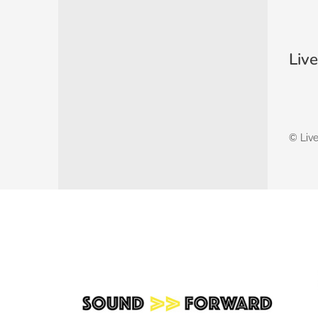
Liv
© Live