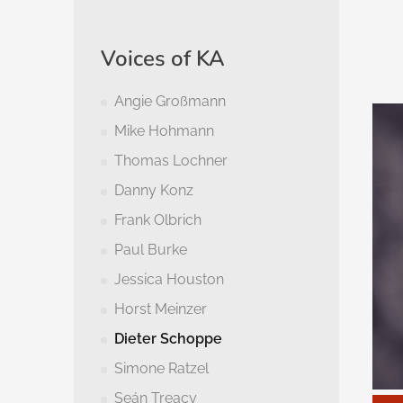
Voices of KA
Angie Großmann
Mike Hohmann
Thomas Lochner
Danny Konz
Frank Olbrich
Paul Burke
Jessica Houston
Horst Meinzer
Dieter Schoppe
Simone Ratzel
Seán Treacy