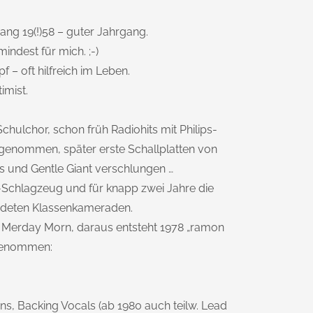
ng 19(!)58 – guter Jahrgang.
mindest für mich. ;-)
f – oft hilfreich im Leben.
imist.
Schulchor, schon früh Radiohits mit Philips-
genommen, später erste Schallplatten von
is und Gentle Giant verschlungen …
-Schlagzeug und für knapp zwei Jahre die
ndeten Klassenkameraden.
 Merday Morn, daraus entsteht 1978 „ramon
 genommen:
s, Backing Vocals (ab 1980 auch teilw. Lead