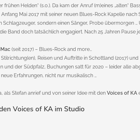
r frühen Helden“ (s.o.). Da kam der Anruf (m)eines „alten“ Ba
, Anfang Mai 2017 mit seiner neuen Blues-Rock Kapelle nach S
n Schlagzeuger, sondern einen Sänger, Probe übermorgen … Ü
die Band doch tatsächlich engagiert. Nach 25 Jahren Pause je
gMac
(seit 2017) – Blues-Rock and more…
Stilrichtung(en), Reisen und Auftritte in Schottland (2017) und 
n und der Südpfalz, Buchungen satt für 2020 – leider alle a
g neue Erfahrungen, nicht nur musikalisch …
a, als Stefan anrief und von seiner Idee mit den
Voices of KA
e
 den Voices of KA im Studio