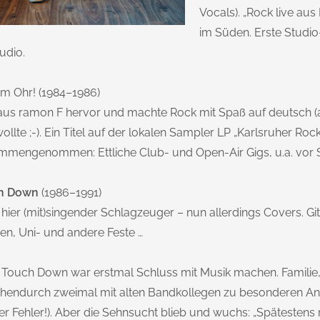
Vocals). „Rock live au
im Süden. Erste Studi
udio.
im Ohr! (1984–1986)
aus ramon F hervor und machte Rock mit Spaß auf deutsch (
wollte ;-). Ein Titel auf der lokalen Sampler LP „Karlsruher Roc
mengenommen: Ettliche Club- und Open-Air Gigs, u.a. vor S
h Down
(1986–1991)
hier (mit)singender Schlagzeuger – nun allerdings Covers. Gi
en, Uni- und andere Feste …
Touch Down war erstmal Schluss mit Musik machen. Familie, B
hendurch zweimal mit alten Bandkollegen zu besonderen Anl
er Fehler!). Aber die Sehnsucht blieb und wuchs: „Spätestens