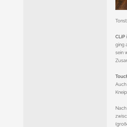
Tonst
CLiP
ging 
sein 
Zusam
Touc
Auch 
Kneip
Nach 
zwisc
(groß