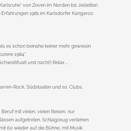
s Karlsruhe“ von Zeven im Norden bis Jestetten
o-Erfahrungen 1981 im Karlsdorfer Kangaroo
als es schon beinahe keiner mehr gewesen
kszene 1984“.
chwoißfuaß und nach(!) Relax …
tarren-Rock, Südstaaten und so. Clubs,
eruf mit vielen, vielen Reisen, nur
ässen aufgetreten. Schlagzeug verliehen
 mit 60 wieder auf die Bühne, mit Musik