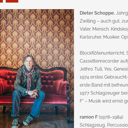
Dieter Schoppe.
Jahrga
Zwilling – auch gut, zu
Vater. Mensch. Kindskop
Karlsruher. Musiker. Opt
Blockflötenunterricht, 
Cassettenrecorder auf
Jethro Tull, Yes, Genes
1974 erstes Gebraucht
erste Band mit befreu
1977 Schlagzeuger bei
F“ – Musik wird ernst
ramon F
(1978–1984)
Schlagzeug, Percussion