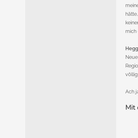
meine
hätte
keine
mich 
Heg
Neue 
Regio
völli
Ach j
Mit