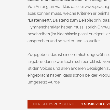
Von Anfang an war klar, dass er zweisprachig
alles können muss, welche Kriterien er beinhal
"Lastenheft"
. Da stand zum Beispiel drin, da
Hymnencharakter haben muss, sprich Ohrwurmpo
beschreiben (im Nachhinein passt er eigentlich
ansprechen und so weiter und so weiter…
Zugegeben, das ist eine ziemlich ungewöhnli
Ergebnis dann zwar technisch perfekt ist, vo
ist den Voices und allen anderen Beteiligten z
eingebracht haben, dass schon bei der Produk
umgesetzt wurde.
HIER GEHT'S ZUM OFFIZIELLEN MUSIK-VIDEO 