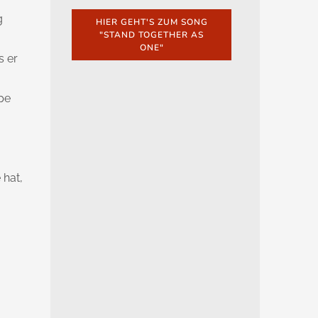
g
HIER GEHT'S ZUM SONG
"STAND TOGETHER AS
ONE"
s er
ppe
 hat,