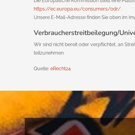
Die Europäische Kommission stellt eine Plattfo
https://ec.europa.eu/consumers/odr/
.
Unsere E-Mail-Adresse finden Sie oben im I
Verbraucher­streit­beilegung/Unive
Wir sind nicht bereit oder verpflichtet, an St
teilzunehmen.
Quelle:
eRecht24