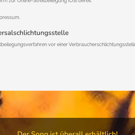
rm zur Online-Streitbeilegung (OS) bereit:
mpressum.
rsal­schlichtungs­stelle
reitbeilegungsverfahren vor einer Verbraucherschlichtungsstell
Der Song ist überall erhältlich!