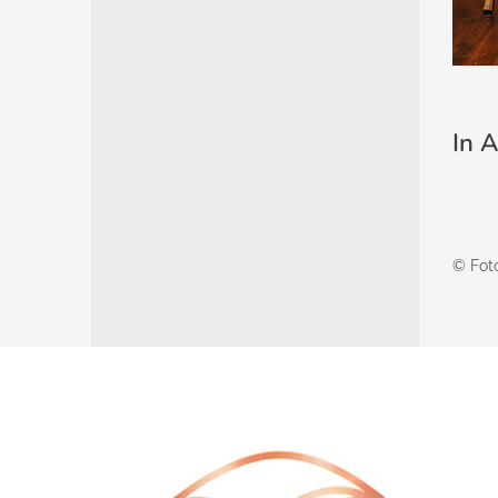
In A
© Foto